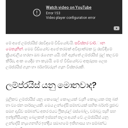
මේ අපේ ලම්ප්රයිස් රසවිඳුමේ වීඩියෝවයි.
සවිස්තර වාර්.ාන
මෙතැනින්
. මෙම වීඩියෝව අපේ තරමක් අවිද්‍යාත්මක වූ රසවිඳීමේ
ක්‍රියාවලිය හරහා ඔබ රැගෙන යයි. එහි ඇත්තේ ලම්ප්රයිස් මුල් කලවම්
කිරීම, අංක යෙදීම හා කෑමයි. මේ ඒ වීඩියෝවට අතුරුපස ලෙස
ලම්ප්රයිස් ගැන හා බර්ගර්වරුන් ගැන විස්තරයකි.
ලම්ප්රයිස් යනු මොනවාද?
මූලිකව ලම්ප්රයිස් යනු කෙසෙල් කොළයක් වැනි කොළයක එතූ බත්
හා ව්‍යංජන පාර්සලයකි. මෙය ලන්දේසි සම්භවයක් සහිත බර්ගර් ප්‍රජාව
සමග දැඩිව සම්බන්ධ අතර එයට ෆ්‍රිකැඩල් මස්බෝල, වම්බටු පැහි සහ
ඉන්දුනීසියානු බෙලකත් ඉස්සන් තලප අයත් වේ. ලම්ප්රයිස් යනු
ලන්දේසි නැගෙනහිර ඉන්දීය සමාගමේ ඉතිහාසය හා සම්බන්ධ