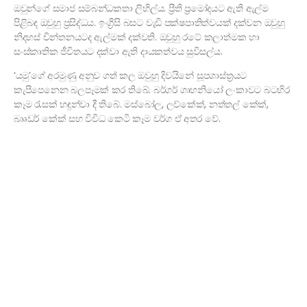
ඔවුන්ගේ සමාජ සම්බන්ධකතා ලිහිල්ය. ප්‍රීති ප්‍රමෝදයට ඇති ඇල්ම
පිළිබඳ ඔවුහු ප්‍රසිද්ධය. ඉංග්‍රීසි බසට වැඩි පක්ෂපාතිත්වයක් දක්වන ඔවුහු
නිදහස් චින්තනයටද ඇල්මක් දක්වති. ඔවුහු රටේ කලාත්මක හා
සංස්කෘතික ජීවිතයට දක්වා ඇති දායකත්වය සුවිසල්ය.
‘යමු’ගේ අරමුණු අනුව ගත් කල ඔවුහු දිවයිනේ සූපශාස්ත්‍රයට
කැපීපෙනෙන බලපෑමක් කර තිබේ. බර්ගර් ගෘහනියෝ ලංකාවට බටහිර
කෑම රැසක් හඳුන්වා දී තිබේ. මස්බෝල, ලව්කේක්, නත්තල් කේක්,
බෲඩර් කේක් සහ විවිධ කෙටි කෑම වර්ග ඒ අතර වේ.