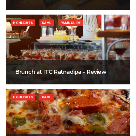
HIGHLIGHTS
KAMU
YAMU GUIDE
Brunch at ITC Ratnadipa – Review
HIGHLIGHTS
KAMU