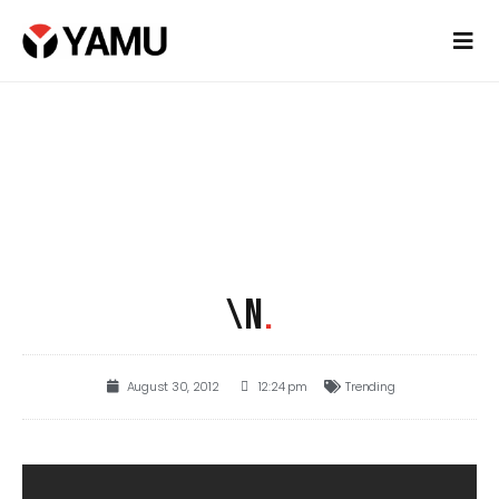
\N
.
August 30, 2012
12:24 pm
Trending