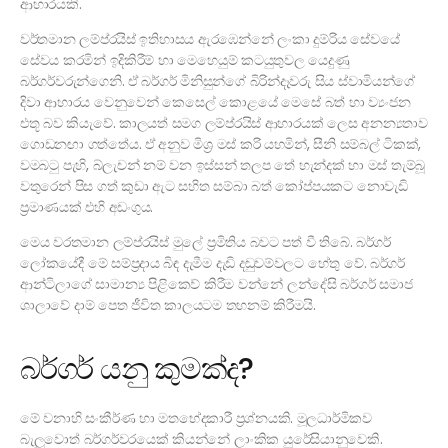
ආහාරයකි.
වර්තමාන ලම්ප්රයිස් ඉතිහාසය ඇරඹෙන්නේ ලංකා දුම්රිය සේවයේ
සේවය කරමින් ඉදිකිරීම් හා මෙහෙයුම් කටයුතුවල යෙදුණු
බර්ගර්වරුන්ගෙනි. ඒ බර්ගර් මිනිසුන්ගේ බිරින්දෑවරු සිය ස්වාමියන්ගේ
දිවා ආහාරය වෙනුවෙන් කෙසෙල් කොළයේ මෙසේ බත් හා ව්‍යංජන
එතූ බව කියැවේ. කාලයත් සමග ලම්ප්රයිස් ආහාරයක් ලෙස අනන්‍යතාව
ගොඩනඟා ගත්තේය. ඒ අනුව මිශ්‍ර මස් කරි යහමින්, සීනි සම්බල් ටිකක්,
වමබටු පැහි, බ්ලැචන් නම් වන ඉස්සන් තලප තේ හැන්දක් හා මස් තැම්බූ
වතුරෙන් පිස ගත් කුඩා ඇට සහිත සම්බා බත් කෝප්පයකට නොවැඩි
ප්‍රමාණයක් එහි අඩංගුය.
මෙය වරතමාන ලම්ප්රයිස් මුලේ ප්‍රමිතිය බවට පත් වී තිබේ. බර්ගර්
ලෝකයේදී මේ සම්ප්‍රදාය බිඳ දැමීම දැඩි දඬුවම්වලට හේතු වේ. බර්ගර්
ආන්ටිලාගේ සාමාන්‍ය පිළිකෙව් කිරීම වන්නේ ලන්දේසි බර්ගර් සමාජ
ශාලාවේ දාම් පෙත ජීවිත කාලයටම තහනම් කිරීමයි.
බර්ගර් යනු කුමක්ද?
මේ වනාහි සංකීර්ණ හා මතභේදකාරී ප්‍රශ්නයකි. මූලධාර්මිකව
බැලුවොත් බර්ගර්වරයෙක් කියන්නේ ලාංකික යුරේසියානුවෙකි.