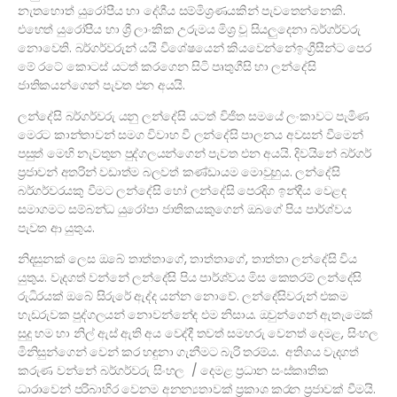
නැතහොත් යුරෝපීය හා දේශීය සම්මිශ්‍රණයකින් පැවතෙන්නෙකි.
එහෙත් යුරෝපීය හා ශ්‍රී ලාංකික උරුමය මිශ්‍ර වූ සියලුදෙනා බර්ගර්වරු
නොවෙති. බර්ගර්වරුන් යයි විශේෂයෙන් කියවෙන්නේඉංග්‍රීසීන්ට පෙර
මේ රටේ කොටස් යටත් කරගෙන සිටි පෘතුගීසි හා ලන්දේසි
ජාතිකයන්ගෙන් පැවත එන අයයි.
ලන්දේසි බර්ගර්වරු යනු ලන්දේසි යටත් විජිත සමයේ ලංකාවට පැමිණ
මෙරට කාන්තාවන් සමග විවාහ වී ලන්දේසි පාලනය අවසන් වීමෙන්
පසුත් මෙහි නැවතුන පුද්ගලයන්ගෙන් පැවත එන අයයි. දිවයිනේ බර්ගර්
ප්‍රජාවන් අතරින් වඩාත්ම බලවත් කණ්ඩායම මොවුහුය. ලන්දේසි
බර්ගර්වරයකු වීමට ලන්දේසි හෝ ලන්දේසි පෙරදිග ඉන්දීය වෙළඳ
සමාගමට සම්බන්ධ යුරෝපා ජාතිකයකුගෙන් ඔබගේ පිය පාර්ශ්වය
පැවත ආ යුතුය.
නිදසුනක් ලෙස ඔබේ තාත්තාගේ, තාත්තාගේ, තාත්තා ලන්දේසි විය
යුතුය. වැදගත් වන්නේ ලන්දේසි පිය පාර්ශ්වය මිස කෙතරම් ලන්දේසි
රුධිරයක් ඔබේ සිරුරේ ඇද්ද යන්න නොවේ. ලන්දේසිවරුන් එකම
හැඩරුවක පුද්ගලයන් නොවන්නේද එම නිසාය. ඔවුන්ගෙන් ඇතැමෙක්
සුදු හම හා නිල් ඇස් ඇති අය වෙද්දී තවත් සමහරු වෙනත් දෙමළ, සිංහල
මිනිසුන්ගෙන් වෙන් කර හඳුනා ගැනීමට බැරි තරම්ය. අතිශය වැදගත්
කරුණ වන්නේ බර්ගර්වරු සිංහල / දෙමළ ප්‍රධාන සංස්කෘතික
ධාරාවෙන් පරිබාහිර වෙනම අනන්‍යතාවක් ප්‍රකාශ කරන ප්‍රජාවක් වීමයි.