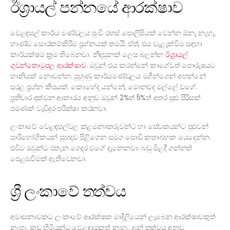
ඊශ්‍රායල් පන්නයේ ආරක්ෂාව
වෙළඳසල් කාර්ය මණ්ඩලය පුංචි රහස් පොලිසියක් වෙන්න ඕනැ නැහැ.
භාණ්ඩ සොරකම්කිරීම ප්‍රශ්නයක් තමයි. ඒත්, එය වැළැක්වීම සඳහා
කාර්යක්ෂම ක්‍රම තිබෙනවා. නිදසුනක් ලෙස බලන්න
ඊශ්‍රායල්
ගුවන්තොටුපල ආරක්ෂාව
. ඔවුන් එය කරන්නේ කාගේවත් පෞරුෂයට
හානියක් නොවන්න. පුහුණු කාර්යමණ්ඩලය මගීන්ගෙන් අහන්නේ
සරළ ප්‍රශ්න කීපයක්. කොහේද යන්නේ, මොනවද මල්ලේ වගේ.
ප්‍රතිචාර දක්වන ආකාරය අනුව ඔවුන් 2%ත් 5%ත් අතර සුළු පිරිසක්
පමණක් වැඩිදුර පරීක්ෂා කරනවා.
ලංකාවේ වෙළඳසල්වල කළමනාකරුවන්ට හා සේවකයන්ට පුළුවන්
පාරිභෝගිකයන් සුහදව පිළිගෙන සමග පොඩි කතාබහක යෙදෙන්න.
එවිට ඔවුන්ට එතැන ගෙදර වගේ දැනෙනවා. බඩු මිළදී ගන්නත්
පෙළඹවීමක් ඇතිවෙනවා.
ශ්‍රී ලංකාවේ තත්වය
අවාසනාවකට ලංකාවේ ආරක්ෂක මාදිලියෙන් ලැබෙන ආරක්ෂාවකුත්
නැහැ. කඩ හිමියන්ට වෙළඳාමකුත් නැහැ. දැන් තත්වය අනුව