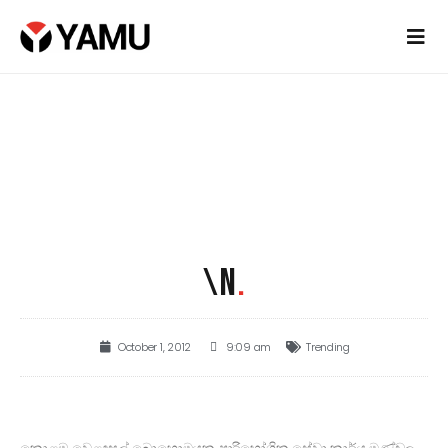
\N
.
October 1, 2012
9:09 am
Trending