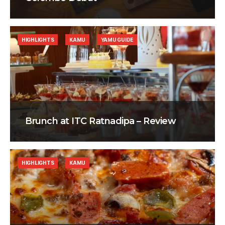
HIGHLIGHTS
KAMU
YAMU GUIDE
Brunch at ITC Ratnadipa – Review
HIGHLIGHTS
KAMU