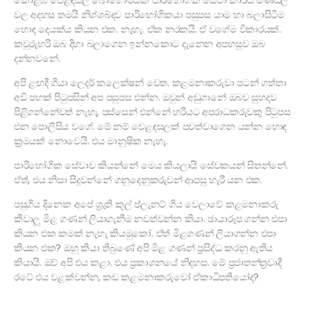
කොළඹ වෙළඳසල් බොහොමයක පාරිභෝගික සේවා කාර්ය මණ්ඩල
වල අදහස තමයි නිශ්ශබ්දව පාරිභෝගිකයා පසුපස යාම හා බලාසිටීම
හොඳ දෙයක්ය කියන එක. නැහැ. ඒක නරකයි. ඒ වගේම විකාරයක්.
කවුරුහරි ඔබ දිහා බලාගෙන ඉන්නකොට දැනෙන අපහසුව ඔබ
දන්නවනේ.
අපි ළඟදී ගියා ලෙදර් කලෙක්ෂන් වෙත. කළමනාකරුවා පටන් ගත්තා
අඩි පහක් පිටුපසින් අප පසුපස එන්න. ඔවුන් අඩුගානේ ඔබව සුහදව
පිළිගන්නේවත් නැහැ. පස්සෙන් එන්නේ හරියට අපරාධකරුවකු පිටුපස
එන පොලිසිය වගේ. මේ නම් වෙළඳසලක් පවත්වාගෙන යන්න හොඳ
ක්‍රමයක් නොවෙයි. එය මානුෂික නැහැ.
පාරිභෝගික සේවාව කියන්නේ මෙය කියලායි සේවකයන් සිතන්නේ.
ඒත්, එය නිසා සිදුවන්නේ ගනුදෙනුකරුවන් ‍ආපසු හැරී යන එක.
පසුගිය දිනෙක අපේ ශ්‍රැති කූල් ප්ලැනට් ගිය වෙලාවේ කළමනාකරු
කීවාලු මිළ ගණන් ලියාගැනීම නවත්වන්න කියා. ඡායාරූප ගන්න එපා
කියන එක කමක් නැහැ කියමුකෝ. ඒත් මිළගණන් ලියාගන්න එපා
කියන එක? ඔහු කියා තිබුණේ අපි මිළ ගණන් ප්‍රසිද්ධ කරනු ඇතිය
කියායි. ඔව් අපි එය කළා. එය ප්‍රකාශනයේ නිදහස. මේ ප්‍රජාතන්ත්‍රවාදී
රටේ එය වළක්වන්න, කඩ කළමනාකරුවෝ ඒකාධිපතියෝද?