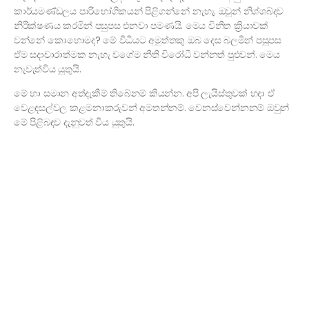
කාර්යමණ්ඩලය පාරිභෝගිකයන් පිළිගන්නේ නැහැ. ඔවුන් නිශ්ශබ්දව
නිරීක්ෂණය කරමින් පසුපස එනවා පමණයි. මෙය විනීත ක්‍රියාවක්
වන්නේ කොහොමද? මේ විධියට අමුත්තකු ඔබ දෙස බලමින් පසුපස
ඒම සදාචාරාත්මක නැහැ වගේම නීති විරෝධී වන්නත් පුළුවන්. මෙය
නැවැත්විය යුතුයි.
මේ හා සමාන අත්දැකීම් තිබේනම් කියන්න. අපි ලැයිස්තුවක් හදා ඒ
වෙළඳසල්වල කළමනාකරුවන් අමතන්නම්. වෙනස්වෙන්නනම් ඔවුන්
මේ පිළිබඳව දැනුවත් විය යුතුයි.