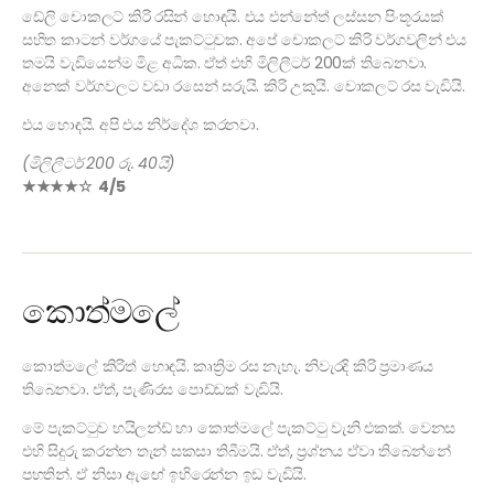
ඩේලි චොකලට් කිරි රසින් හොඳයි. එය එන්නේත් ලස්සන පිංතූරයක්
සහිත කාටන් වර්ගයේ පැකට්ටුවක. අපේ චොකලට් කිරි වර්ගවලින් එය
තමයි වැඩියෙන්ම මිළ අධික. ඒත් එහි මිලිලීටර් 200ක් තිබෙනවා.
අනෙක් වර්ගවලට වඩා රසෙන් සරුයි. කිරි උකුයි. චොකලට් රස වැඩියි.
එය හොඳයි. අපි එය නිර්දේශ කරනවා.
(මිලිලීටර් 200 රු. 40යි)
★★★★☆ 4/5
කොත්මලේ
කොත්මලේ කිරිත් හොඳයි. කෘත්‍රිම රස නැහැ. නිවැරදි කිරි ප්‍රමාණය
තිබෙනවා. ඒත්, පැණිරස පොඩ්ඩක් වැඩියි.
මේ පැකට්ටුව හයිලන්ඩ් හා කොත්මලේ පැකට්ටු වැනි එකක්. වෙනස
එහි සිදුරු කරන්න තැන් සකසා තිබීමයි. ඒත්, ප්‍රශ්නය ඒවා තිබෙන්නේ
පහතින්. ඒ නිසා ඇ‍ඟේ ඉහිරෙන්න ඉඩ වැඩියි.