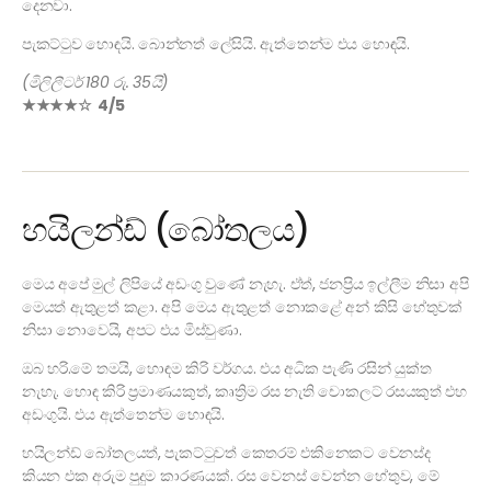
දෙනවා.
පැකට්ටුව හොඳයි. බොන්නත් ලේසියි. ඇත්තෙන්ම එය හොඳයි.
(මිලිලීටර් 180 රු. 35යි)
★★★★☆ 4/5
හයිලන්ඩ් (බෝතලය)
මෙය අපේ මුල් ලිපියේ අඩංගු වුණේ නැහැ. ඒත්, ජනප්‍රිය ඉල්ලීම නිසා අපි
මෙයත් ඇතුළත් කළා. අපි මෙය ඇතුළත් නොකළේ අන් කිසි හේතුවක්
නිසා නොවෙයි, අපට එය මිස්වුණා.
ඔබ හරි.මේ තමයි, හොඳම කිරි වර්ගය. එය අධික පැණි රසින් යුක්ත
නැහැ. හොඳ කිරි ප්‍රමාණයකුත්, කෘත්‍රිම රස නැති චොකලට් රසයකුත් එහ
අඩංගුයි. එය ඇත්තෙන්ම හොඳයි.
හයිලන්ඩ් බෝතලයත්, පැකට්ටුවත් කෙතරම් එකිනෙකට වෙනස්ද
කියන එක අරුම පුදුම කාරණයක්. රස වෙනස් වෙන්න හේතුව, මේ