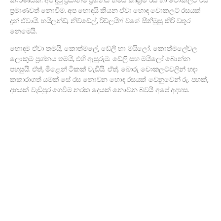
කාරණයක්. අප දුටු ප්‍රධානම ප්‍රශ්නය තමයි කෘත්‍රිම රස හා චොකලට් රස
ප්‍රමාණවත් නොවීම. අප හොඳයි කියන ඒවා හොඳ චොකලට් රසයක්
දුන් ඒවායි. හයිලන්ඩ්, නිව්ඩේල්, රිච්ලයිෆ් වගේ සීනිමුසු කිරි වතුර
නෙමෙයි.
හොඳම ඒවා තමයි, කොත්මලේ, ඩේලි හා මයිලෝ. කොත්මලේවල
ලොකුම ප්‍රශ්නය තමයි, එහි ඇසුරුම. ඩේලි සහ මයිලෝ බොන්න
පහසුයි. ඒත්, මිළෙන් ටිකක් වැඩියි. ඒත්, බොරු චොකලට්වලින් හදා
කකාරාගත් යමක් සේ රස නොවන හොඳ ‍රසයක් වෙනුවෙන් රු. පහක්,
දහයක් වැඩිපුර ගෙවීම නරක දෙයක් නොවන බවයි අපේ අදහස.