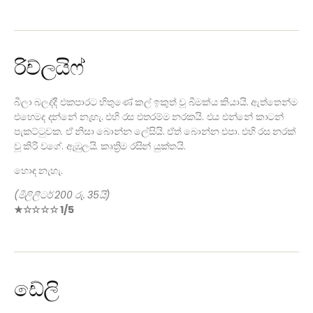
රිච්ලයිෆ්
බීලා බලද්දී එකපාරට හිතුණේ කල් ඉකුත් වූ බීමක්ය කියායි. ඇත්තෙන්ම
එහෙමද දන්නේ නැහැ. එහි රස එතරම්ම නරකයි. එය එන්නේ කාටන්
පැකට්ටුවක. ඒ නිසා බොන්න ලේසියි. ඒත් බොන්න එපා. එහි රස නරක්
වූ කිරි වගේ. ඇඹුලයි. කෘත්‍රිම රසින් යුක්තයි.
හොඳ නැහැ.
(මිලිලීටර් 200 රු. 35යි)
★☆☆☆☆ 1/5
ඩේලි