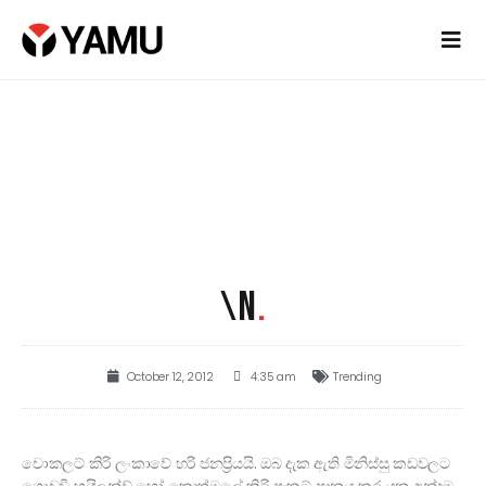
\N
.
October 12, 2012
4:35 am
Trending
චොකලට් කිරි ලංකාවේ හරි ජනප්‍රියයි. ඔබ දැක ඇති මිනිස්සු කඩවලට