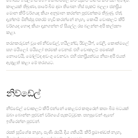
ගොඩවී හයිලන්ඩ් හෝ කොත්මලේ කිරි පැකට් පානය කර යන අන්දම.
කාලයක් තිබුණා, පාරේ බිම දමා තිබෙන හිස් පැකට් බලලා ජනප්‍රිය
මොන කිරි වර්ගයද කියා අනුමාන කරන්න පුළුවන්කම තිබුණු. ඒත්,
දැන්නම් මිනිස්සු එතරම් හැඩි කරන්නේ නැහැ. කොයි චොකලට් කිරි
වර්ගයද හොඳ කියා දැනගන්න ඒ සියල්ල රස බලන්න අපි කල්පනා
කළා.
තරගකරුවන් වුණේ නිව්ඩේල්, හයිලන්ඩ්, රිච්ලයිෆ්, ඩේලි, කොත්මලේ
සහ මයිලෝ. මයිලෝ තරමක් වෙනස්. එහි චොකලට් පමණක්
නොවෙයි, මෝල්ට්ද අඩංගු වෙනවා. එහි ජනප්‍රියත්වය නිසා අපි එයත්
ඇතුළත් කළා මේ තරගයට.
නිව්ඩේල්
නිව්ඩේල් චොකලට් කිරි එන්නේ කෙළවර කතුරෙන් කපා බීම බ‍ටයක්
ඔබා බොන්න පුළුවන් වර්ගයේ පැකට්ටුවක. පහසුවෙන් ඇ‍‍ඟේ
ඉහිරෙන්න පුළුවන්.
රසත් සුවිශේෂ නැහැ. පැණි රසයි. දිය ගතියයි. කිරි ප්‍රමාණවත් නැහැ.