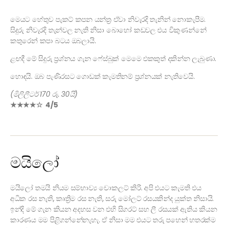
මෙයට හේතුව පැකට් කපන යන්ත්‍ර ඒවා නිවැරදි තැනින් නොකැපීම.
සිදුරු නිවැරදි තැන්වල නැති නිසා බොහෝ කඩවල එය විකුණන්නේ
කතුරෙන් කපා බටය ඔබලායි.
ළඟදී මේ සිදුරු ප්‍රශ්නය ගැන ෆේස්බුක් මෙමෙ එකකුත් දකින්න ලැබුණා.
හොඳයි. ඔබ පැණිරසට ගොඩක් කැමතිනම් ප්‍රශ්නයක් නැතිවෙයි.
(මිලිලීටර් 170 රු. 30යි)
★★★★☆ 4/5
මයිලෝ
මයිලෝ තමයි නියම සම්භාව්‍ය චොකලට් කිරි. අපි එයට කැමති එය
අධික රස නැති, කෘත්‍රිම රස නැති, සරු මෝලට් රසයකින්ද යුක්ත නිසායි.
ඉන්දි මේ ගැන කියන අදහස වන එහි සිගරට් සහ ලී රසයක් ඇතිය කියන
කාරණය මම පිළිගන්නේනැහැ. ඒ නිසා මම එයට තරු පහෙන් හතරක්ම