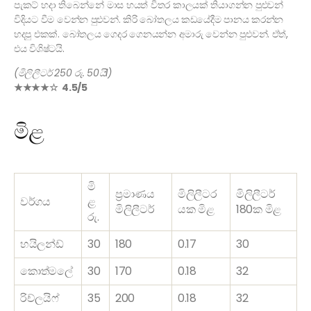
පැකට් හදා තිබෙන්නේ මාස හයත් විතර කාලයක් තියාගන්න පුළුවන්
විදියට වීම වෙන්න පුළුවන්. කිරි බෝතලය කඩයේදීම පානය කරන්න
හදපු එකක්. බෝතලය ගෙදර‍ ගෙනයන්න අමාරු වෙන්න පුළුවන්. ඒත්,
එය විශිෂ්ටයි.
(මිලිලීටර් 250 රු. 50යිl)
★★★★☆ 4.5/5
මිළ
මි
ප්‍රමාණය
මිලිලීටර
මිලිලීටර්
වර්ගය
ළ
මිලිලීටර්
යක මිළ
180ක මිළ
රු.
හයිලන්ඩ්
30
180
0.17
30
කොත්මලේ
30
170
0.18
32
රිච්ලයිෆ්
35
200
0.18
32