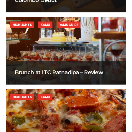
Colombo Debut
HIGHLIGHTS
KAMU
YAMU GUIDE
Brunch at ITC Ratnadipa – Review
HIGHLIGHTS
KAMU