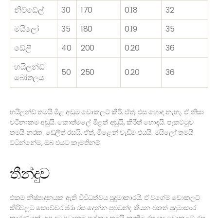
නිව්ඩේල්
30
170
0.18
32
මයිලෝ
35
180
0.19
35
ඩේලි
40
200
0.20
36
හයිලන්ඩ්
50
250
0.20
36
බෝතලය
හයිලන්ඩ් තමයි මිළ අඩුම චොකලට් කිරි. ඒත්, එස හොඳ නැහැ. ඒ නිසා
වටිනාකම අඩුයි. කොත්මලේ මිළත් අඩුයි, කිරිත් හොඳයි. පැකට්ටුව
තමයි නරක. ඩේලිත් රසයි. ඒත්, මිළෙන් වැඩිම එයයි. මයිලෝ තමයි
වටින්නේම, ඔබ එයට කැමතිනම්.
තීන්දුව
එකම නිෂ්පාදනයක ඇති විවිධත්වය පුදුමාකාරයි. ඒ වගේම චොකලට්
කිරිවල‍ට කොච්චර ජරා රස දෙන්න පුළුවන්ද කියන එකත් පුදුමාකාර