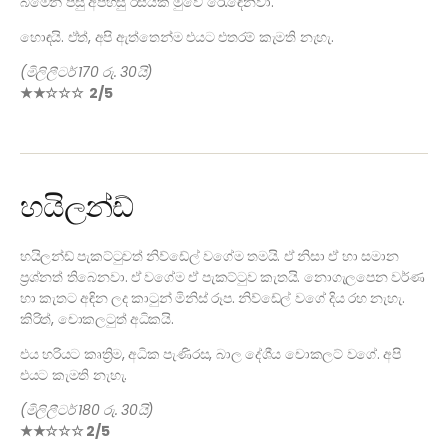
බීමෙන් පසු අපහසු රසයක් මුවේ රැ‍ෙඳෙනවා.
හොඳයි. ඒත්, අපි ඇත්තෙන්ම එයට එතරම් කැමති නැහැ.
(මිලිලීටර් 170 රු. 30යි)
★★☆☆☆ 2/5
හයිලන්ඩ්
හයිලන්ඩ් පැකට්ටුවත් නිව්ඩේල් වගේම තමයි. ඒ නිසා ඒ හා සමාන
ප්‍රශ්නත් තිබෙනවා. ඒ වගේම ඒ පැකට්ටුව කැතයි. නොගැලපෙන වර්ණ
හා කැතට අඳින ලද කාටුන් මිනිස් රූප. නිව්ඩේල් වගේ දිය රහ නැහැ.
කිරිත්, චොකලටුත් අධිකයි.
එය හරියට කෘත්‍රිම, අධික පැණිරස, බාල දේශීය චොකලට් වගේ. අපි
එයට කැමති නැහැ.
(මිලිලීටර් 180 රු. 30යි)
★★☆☆☆ 2/5