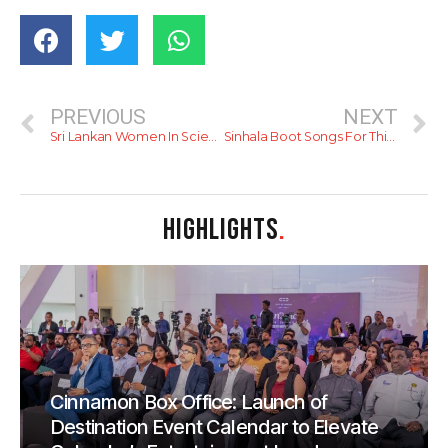
PREVIOUS
NEXT
Sri Lankan Women In Science
Sinhala Boot Songs For This Valentine’s
HIGHLIGHTS
.
Cinnamon Box Office: Launch of
Destination Event Calendar to Elevate