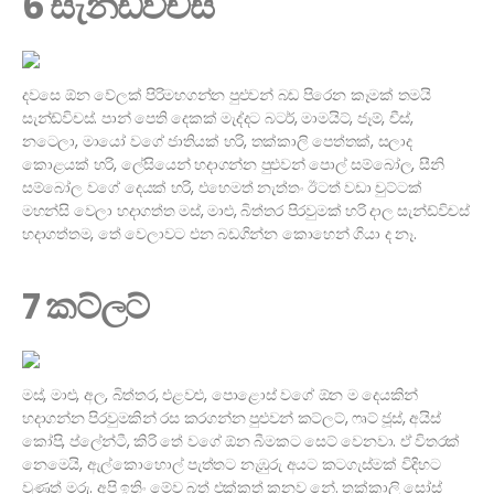
6 සැන්ඩ්විචස්
දවසෙ ඕන වේලක් පිරිමහගන්න පුළුවන් බඩ පිරෙන කෑමක් තමයි
සැන්ඩ්විචස්. පාන් පෙති දෙකක් මැද්දට බටර්, මාමයිට්, ජෑම්, චීස්,
නටෙලා, මායෝ වගේ ජාතියක් හරි, තක්කාලි පෙත්තක්, සලාද
කොළයක් හරි, ලේසියෙන් හදාගන්න පුළුවන් පොල් සම්බෝල, සීනි
සම්බෝල වගේ දෙයක් හරි, එහෙමත් නැත්තං ඊටත් වඩා චුට්ටක්
මහන්සි වෙලා හදාගත්ත මස්, මාළු, බිත්තර පිරවුමක් හරි දාල සැන්ඩ්විචස්
හදාගත්තම, තේ වෙලාවට එන බඩගින්න කොහෙන් ගියා ද නෑ.
7 කට්ලට්
මස්, මාළු, අල, බිත්තර, එළවළු, පොළොස් වගේ ඕන ම දෙයකින්
හදාගන්න පිරවුමකින් රස කරගන්න පුළුවන් කට්ලට්, ෆෘට් ජූස්, අයිස්
කෝපි, ප්ලේන්ටී, කිරි තේ වගේ ඕන බීමකට සෙට් වෙනවා. ඒ විතරක්
නෙමෙයි, ඇල්කොහොල් පැත්තට නැඹුරු අයට කටගැස්මක් විදිහට
වුණත් මරු. අපි ඉතිං මේව බත් එක්කත් කනව නේ. තක්කාලි සෝස්