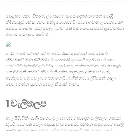
දොළහට එකට විතර දවල්ට කෑවම, ආයෙ දෙකහමාර තුන වෙද්දි
නිදිමතකුත් එක්ක එනව නේද මොනවහරි බඩට දාගන්න උවමනාවක්?
හවසට බොන්න පුරුදු වෙලා ඉන්න තේ එක අමෘතය වගේ දැනෙන්නෙ
එහෙම වෙලාවට තමයි ඕං.
නරක ද මේ තේකත් එක්ක කටට රසට හපන්නත් මොනවහරි
තිබ්බොත්? බිස්කට්? බිස්කට් නෙමෙයි අයියෝ! පැකට් එකේ එන
රෙඩිමේඩ් බිස්කට්වලට වඩා, ගෙදර හදල කන්න පුළුවන් තව රහ කෑම
කොච්චර තියනවද? අපි මේ කියන්න හදන්නෙ අන්න ඒ වගේ,
හැන්දෑවෙ තේ වෙලාවට එන පොඩි බඩගින්නට, ලේසියෙන් හදලා
බඩට දාගන්න පුළුවන් දේවල් කීපයක් ගැන…
1 වැලිතලප
හාල් පිටි, සීනි, පැණි එහෙම දාල රස පදමට හැදෙන වැලිතලප, හතරැස්
කුට්ටි බවට පත් වෙලා අවුරුදු කෑම මේසෙට එන්නෙ දුඹුරු පාටට බැබළි
බැබළි. අවුරුදු කෑම මේසෙට විතරක් නෙමෙයි, ඕන දවසකට තේ