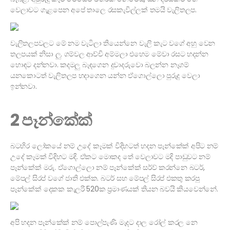
වෙලාවට ගැළපෙන අපේ තාලෙ රසකැවිල්ලක් තමයි වැලිතලප.
වැලිතලපවලට මේ නම වැටිලා තියෙන්නෙ වැලි කැට වගේ අහු වෙන
තලපයක් නිසා ලු. ගම්වල ආච්චි අම්මලා එහෙම මේවා රසට හදන්න
හොඳට දන්නවා. කදමලු බැඳගෙන දුවාදරුවො බලන්න නෑගම්
යනකොටත් වැලිතලප හදාගෙන යන්න ඒගොල්ලො පුරුදු වෙලා
ඉන්නවා.
2 පෑන්කේක්
බටහිර ලෝකයේ නම් උදේ කෑමක් විදිහටත් හදන පෑන්කේක් අපිට නම්
උදේ කෑමක් විදිහට මදි. ඒකට මොකද තේ වෙලාවට මදි පාඩුවට නම්
පෑන්කේක් මරු. ඒගොල්ලො නම් පෑන්කේක් සර්ව් කරන්නෙ බටර්,
මේපල් සිරප් වගේ ජාති එක්ක. බටර් සහ මේපල් සිරප් එකතු කරපු
පෑන්කේක් දෙකක කැලරි 520ක ප්‍රමාණයක් තියන බවයි කියවෙන්නේ.
අපි හදන පෑන්කේක් නම් පොල්පැණි මැදට දාල රෝල් කරල නෙ