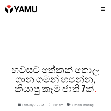
හවසට තේකක් තොල
ගාන ගමන් හපන්න,
කියාපු කෑම ජාති 7ක්
.
February 7, 2020
6:04 am
Sinhala
,
Trending