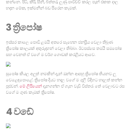
කන්නෙ. පිටි, කිරි, සීනි, බිත්තර, ලුණු පාවිච්චි කරල පෑන් එකක දාල
හදන මේක, ඉක්මනින් බඩ පිරෙන කෑමක්.
3 ත්‍රිපෝෂ
ඉස්සර කාලෙ පොඩි ළමයි අතරෙ සෑහෙන ජනප්‍රිය වෙලා තිබුණ
ත්‍රිපෝෂ කාලයක් අතුරුදහන් වෙලා තිබ්බා. ඊටපස්සෙ තමයි සමපෝෂ
සහ වෙනත් ඒ වගේ ම වර්ග ගොඩක් කරළියට ආවෙ.
සුපෝෂ කියල අලුත් නමකින් දැන් ඔන්න ආපහු ත්‍රිපෝෂ තියනව ලු
වෙළෙඳපොළේ. ත්‍රිපෝෂ දියට හදල වගේ ම ගුලි විදිහට හදලත් කන්න
පුළුවන්.
මේ ලිපියෙන්
දැනගන්න ඒ ගැන වැඩි විස්තර. තේ වෙලාවට රස
වගේ ම ගුණ කෑමක් ත්‍රිපෝෂ.
4 වඩේ