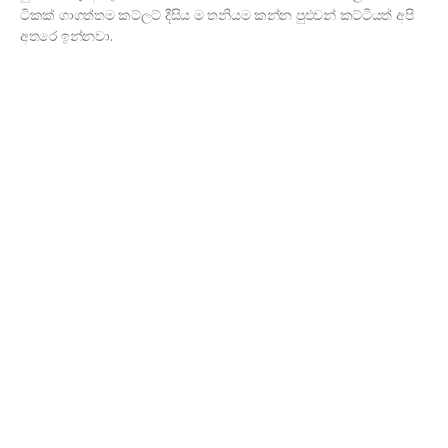
ටිකක් ගාගත්තම කට්ලට් දීසිය ම තනියම කන්න පුළුවන් කට්ටියත් අපි
අතරෙ ඉන්නවා.