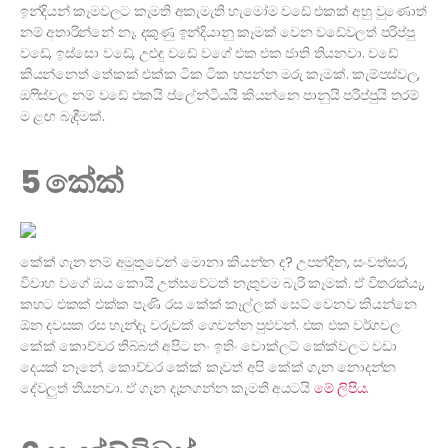
ඉන්දියන් කෑමවලට කැමති අකැමැති හැමෝම වඩේ එකක් අහු වුණොත්
නම් අතාරින්නේ නෑ. දකුණු ඉන්දියානු කෑමක් වෙන වඩේවලත් පරිප්පු
වඩේ, ඉස්සො වඩේ, උළුඳු වඩේ වගේ එක එක ජාති තියනවා. වඩේ
කියන්නෙත් තේකක් එක්ක ටික ටික හපන්න මරු කෑමක්. කැම්පස්වල,
ඔෆිස්වල නම් වඩේ එකයි ප්ලේන්ටියයි කියන්නෙ පානුයි පරිප්පුයි තරම්
ම ළඟ බැඳීමක්.
5 කේක්
කේක් ගැන නම් අමුතුවෙන් මොනා කියන්න ද? උපන්දින, සංවත්සර,
විවාහ වගේ ඔය කොයි උත්සවේටත් නැතුවම බැරි කෑමක්. ඒ විතරක්යැ,
කහට එකක් එක්ක පැණි රස කේක් කෑල්ලක් සෙට් වෙනව කියන්නෙ
ඕන දවසක රස හැන්දෑ වරුවක් ගෙවන්න පුළුවන්. එක එක වර්ගවල
කේක් කොච්චර තිබ්බත් අපිට නං ඉතිං චොක්ලට් කේක්වලට වඩා
දෙයක් නෑනේ. කොච්චර කේක් කෑවත් අපි කේක් ගැන නොදන්න
දේවලුත් තියනවා. ඒ ගැන දැනගන්න කැමති අයටයි
මේ ලිපිය
.