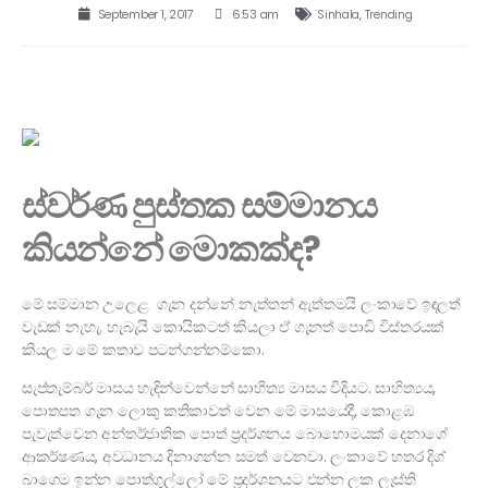
September 1, 2017
6:53 am
Sinhala
,
Trending
ස්වර්ණ පුස්තක සම්මානය
කියන්නේ මොකක්ද?
මේ සම්මාන උලෙළ ගැන දන්නේ නැත්තන් ඇත්තමයි ලංකාවේ ඉඳලත්
වැඩක් නැහැ. හැබැයි කොයිකටත් කියලා ඒ ගැනත් පොඩි විස්තරයක්
කියල ම මේ කතාව පටන්ගන්නම්කො.
සැප්තැම්බර් මාසය හැඳින්වෙන්නේ සාහිත්‍ය මාසය විදියට. සාහිත්‍යය,
පොතපත ගැන ලොකු කතිකාවත් වෙන මේ මාසයේදී, කොළඹ
පැවැත්වෙන අන්තර්ජාතික පොත් ප්‍රදර්ශනය බොහොමයක් දෙනාගේ
ආකර්ෂණය, අවධානය දිනාගන්න සමත් වෙනවා. ලංකාවේ හතර දිග්
බාගෙම ඉන්න පොත්ගුල්ලෝ මේ ප්‍රදර්ශනයට එන්න ලක ලෑස්ති