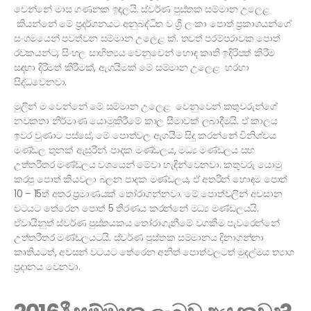
වෙන්නේ මාස ගණනක ඉඳලයි. ස්වර්ණ පුස්තක සම්මාන උලෙළ
කියන්නේ මේ ප්‍රදර්ශනයට අනුබද්ධිත ව ශ්‍රී ලංකා පොත් ප්‍රකාශයන්ගේ
සංගමයෙන් පවත්වන සම්මාන උලෙළ ක්. තවත් පරම්පරාවක පොත්
රචකයන්ට, සිංහල සාහිත්‍යය වෙනුවෙන් හොඳ කෘති ඉදිරිපත් කිරීම
සඳහා දිරිමත් කිරීමක්, ඇගයීමක් මේ සම්මාන උලෙළ හරහා
සිද්ධවෙනවා.
මුලින් ම වෙන්නේ මේ සම්මාන උලෙළ වෙනුවෙන් කතුවරුන්ගේ
නවකතා නිර්මාණ යොමුකිරීමේ කාල සීමාවක් ලබාදීමයි. ඒ කාලය
ඉවර වුණාට පස්සේ, මේ පොත්වල ඇගයීම සිදු කරන්නේ විනිශ්චය
මණ්ඩල තුනක් ඇසුරින්. පාදක මණ්ඩලය, මධ්‍ය මණ්ඩලය සහ
උත්තරීතර මණ්ඩලය වශයෙන් මේවා හැඳින්වෙනවා. කතුවරු යොමු
කරපු පොත් කියවලා බලන පාදක මණ්ඩලය, ඒ අතරින් හොඳම පොත්
10 – 15ත් අතර ප්‍රමාණයක් තෝරාගන්නවා. මේ පොත්වලින් අවසාන
වටයට තේරෙන පොත් 5 තීරණය කරන්නේ මධ්‍ය මණ්ඩලයයි.
ඒවායිනුත් ස්වර්ණ පුස්තයකය තෝරාගැනීමේ වගකීම පැවරෙන්නේ
උත්තරීතර මණ්ඩලයටයි. ස්වර්ණ පුස්තක සම්මානය දිනාගන්නා
කෘතියටත්, අවසන් වටයට තේරෙන අනිත් පොත්වලටත් මුදල්මය ත්‍යාග
ප්‍රදානය වෙනවා.