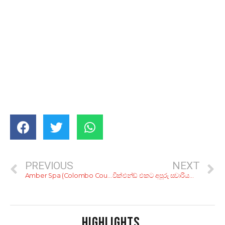
PREVIOUS
NEXT
Amber Spa (Colombo Courtyard Hotel)
වීක්එන්ඩ් එකට අපූරු සවාරියක්! නිවාඩුවක් ගතකරන්න කියාපු සුපිරි සොබාදම් හෝටල් 8ක්
HIGHLIGHTS
.