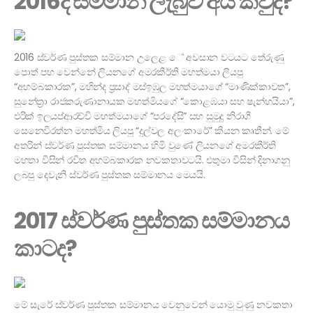
2016දී සම්මාන ලැබුව අය කවුද?
2016 ස්වර්ණ පුස්තක සම්මාන උලෙළ ේ අවසාන වටයට තේරුණු
පොත් පහ වෙන්නේ ලියනගේ අමරකීර්ති මහත්මයා ලියපු
“අහම්බකාරක”, මහින්ද ප්‍රසාද් මස්ඉඹුල මහත්මයාගේ “මාණික්කාවත”,
සුනේත්‍රා රාජකරුණානායක මහත්මියගේ “කොළඹයා සහ ෂැන්හයියා”,
එරික් ඉලයප්ආරච්චි මහත්මයාගේ “පරදේසි” සහ සුමුදු නිරාගී
සෙනෙවිරත්න මහත්මිය ලියපු “දුල්වල අලංකාරේ” කියන කෘතීන්. මේ
අතරින් ස්වර්ණ පුස්තක සම්මානය හිමි වුණේ ලියනගේ අමරකීර්ති
මහතා විසින් රචිත අහම්බකාරක නවකතාවටයි. එතුමා විසින් දිනාගනු
ලබපු දෙවැනි ස්වර්ණ පුස්තක සම්මානය මෙයයි.
2017 ස්වර්ණ පුස්තක සම්මානය
කාටද?
මේ සැරේ ස්වර්ණ පුස්තක සම්මානය වෙනුවෙන් යොමු වුණු නවකතා