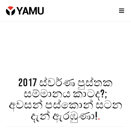
2017 ස්වර්ණ පුස්තක
සම්මානය කාටද?;
අවසන් පස්කොන් සටන
දැන් ඇරඹුණා!
.