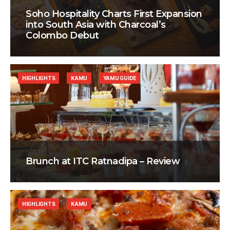
Soho Hospitality Charts First Expansion
into South Asia with Charcoal’s
Colombo Debut
HIGHLIGHTS
KAMU
YAMU GUIDE
Brunch at ITC Ratnadipa – Review
HIGHLIGHTS
KAMU