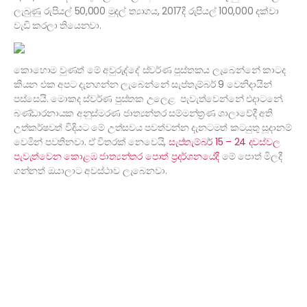
ලැබුණු රුපියල් 50,000 මුදල් ත්‍යාගය, 2017දී රුපියල් 100,000 දක්වා
වැඩි කරලා තියෙනවා.
කොහොම වුණත් මේ අවුරුද්දේ ස්වර්ණ පුස්තකය ලැබෙන්නේ කාටද
කියන එක අපට දැනගන්න ලැබෙන්නේ සැප්තැම්බර් 9 වෙනිදායින්
පස්සෙයි. මොකද ස්වර්ණ පුස්තක උලෙළ පැවැත්වෙන්නේ එදාටනේ.
බණ්ඩාරනායක අනුස්මරණ ජාත්‍යන්තර සම්මන්ත්‍රණ ශාලාවේදී අති
උත්කර්ෂවත් විදියට මේ උත්සවය පවත්වන්න දැනටමත් කටයුතු සූදානම්
වෙමින් පවතිනවා. ඒ විතරක් නෙවෙයි,
සැප්තැම්බර් 15 – 24 දවස්වල
පැවැත්වෙන කොළඹ ජාත්‍යන්තර පොත් ප්‍රදර්ශනයේදී
මේ පොත් මිලදී
ගන්නත් ඔයාලාට අවස්ථාව ලැබෙනවා.