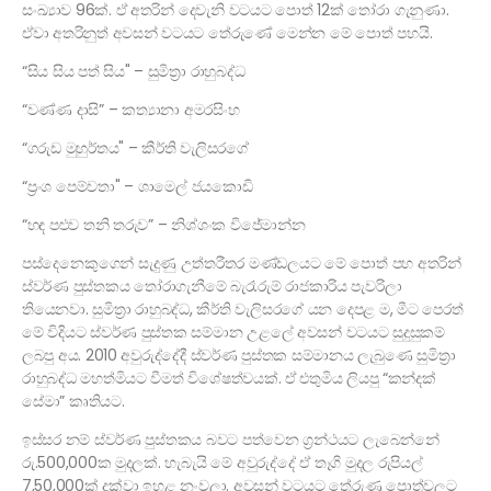
සංඛ්‍යාව 96ක්. ඒ අතරින් දෙවැනි වටයට පොත් 12ක් තෝරා ගැනුණා.
ඒවා අතරිනුත් අවසන් වටයට තේරුණේ මෙන්න මේ පොත් පහයි.
“සිය සිය පත් සිය" – සුමිත්‍රා රාහුබද්ධ
“වණ්ණ දාසි” – කත්‍යානා අමරසිංහ
“ගරුඩ මුහුර්තය" – කීර්ති වැලිසරගේ
“ප්‍රංශ පෙම්වතා" – ශාමෙල් ජයකොඩි
“හඳ පළුව තනි තරුව” – නිශ්ශංක විජේමාන්න
පස්දෙනෙකුගෙන් සැදුණු උත්තරීතර මණ්ඩලයට මේ පොත් පහ අතරින්
ස්වර්ණ පුස්තකය තෝරාගැනීමේ බැරෑරුම් රාජකාරිය පැවරිලා
තියෙනවා. සුමිත්‍රා රාහුබද්ධ, කීර්ති වැලිසරගේ යන දෙපළ ම, මීට පෙරත්
මේ විදියට ස්වර්ණ පුස්තක සම්මාන උළලේ අවසන් වටයට සුදුසුකම්
ලබපු අය. 2010 අවුරුද්දේදී ස්වර්ණ පුස්තක සම්මානය ලැබුණෙ සුමිත්‍රා
රාහුබද්ධ මහත්මියට වීමත් විශේෂත්වයක්. ඒ එතුමිය ලියපු “කන්දක්
සේමා” කෘතියට.
ඉස්සර නම් ස්වර්ණ පුස්තකය බවට පත්වෙන ග්‍රන්ථයට ලැබෙන්නේ
රු.500,000ක මුදලක්. හැබැයි මේ අවුරුද්දේ ඒ තෑගි මුදල රුපියල්
7,50,000ක් දක්වා ඉහළ නංවලා. අවසන් වටයට තේරුණු පොත්වලට