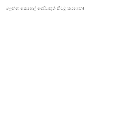
බලන්න කෙහෙල් ගෙඩියකුත් කිට්ටු කරගෙන!