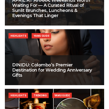
APRIL AT AHÃRA: Weekends Worth
Waiting For — A Curated Ritual of
Sunlit Brunches, Luncheons &
Evenings That Linger
HIGHLIGHTS
YAMU GUIDE
DINIDU: Colombo’s Premier
Destination for Wedding Anniversary
Gifts
HIGHLIGHTS
TRENDING
YAMU GUIDE