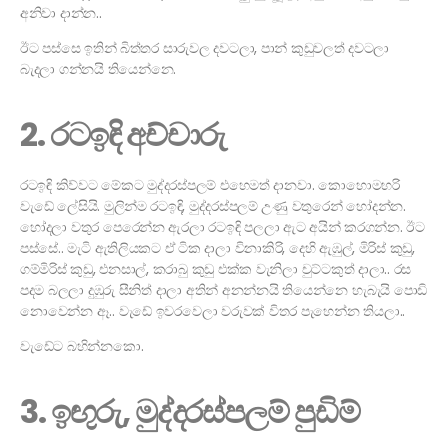
අනිවා දාන්න..
ඊට පස්සෙ ඉතින් බිත්තර සාරුවල දවටලා, පාන් කුඩුවලත් දවටලා
බැදලා ගන්නයි තියෙන්නෙ.
2. රටඉඳි අච්චාරු
රටඉඳි කිව්වට මේකට මුද්දරස්පලම් එහෙමත් දානවා. කොහොමහරි
වැඩේ ලේසියි. මුලින්ම රටඉඳි, මුද්දරස්පලම් උණු වතුරෙන් හෝදන්න.
හෝදලා වතුර පෙරෙන්න ඇරලා රටඉඳි පලලා ඇට අයින් කරගන්න. ඊට
පස්සේ.. මැටි ඇතිලියකට ඒ ටික දාලා විනාකිරි, දෙහි ඇඹුල්, මිරිස් කුඩු,
ගම්මිරිස් කුඩු, එනසාල්, කරාබු කුඩු එක්ක වැනිලා චුට්ටකුත් දාලා.. රස
පදම බලලා දුඹුරු සීනිත් දාලා අතින් අනන්නයි තියෙන්නෙ හැබැයි පොඩි
නොවෙන්න ඈ.. වැඩේ ඉවරවෙලා වරුවක් විතර පැහෙන්න තියලා..
වැඩේට බහින්නකො.
3. ඉඟුරු, මුද්දරස්පලම් පුඩිම්