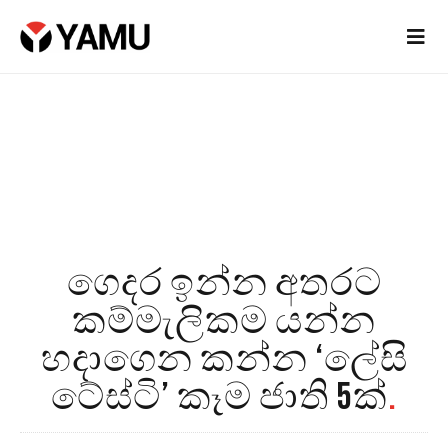
ගෙදර ඉන්න අතරට
කම්මැලිකම යන්න
හදාගෙන කන්න ‘ලේසි
ටේස්ටි’ කෑම ජාති 5ක්
.