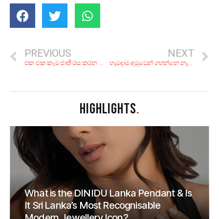
PREVIOUS
NEXT
එක එක කෑම ජාති රස කරන සෝස් වර්ග 5ක්.. ගෙදරදිම හදාගන්න විදිහ
හැමදාම අමුවෙන් ගහන්නෙ නැතුව.. ගෙදරදිම හදාගන්න ටොප් කොක්ටේල් 5ක්
HIGHLIGHTS
.
What is the DINIDU Lanka Pendant & Is
It Sri Lanka’s Most Recognisable
Modern Jewellery Icon?