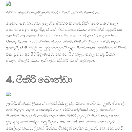
එච්චර හිතුවෙ නැතිවුනාට මාර ටේස්ට් ඩෙසට් එකක් ඈ..
මේකට ඔ්න කරනවා මුලින්ම බිත්තර කහමද, සීනි, බටර් එකට දාලා
හොඳට ගහලා හදපු මිශ්‍රණයක්. ඊට පස්සෙ ඒකට බේකින්ග් පවුඩර් සහ
පාන්පිටි දදා ආයෙත් ඝනේට එනකම් ගහන්න. ඒ අතරට හදාගන්න
සීනිපැණියක් උණුවෙන්න තියලා, ඒකට හීනියට ලියලා ලාවට තලපු
ඉඟුරුයි, හීනියට ලියපු මුද්දරස්පලමයි දාලා සිරප් එකක්. අන්තිමට ඒ සිරප්
එක දැම්මා අර පිටි මිශ්‍රණයට, හොඳට බීට් කලා, තෙල් කඩදාසියක්
තියලා ප්ලේට් එකට ඇතිරුවා, ස්ටීමර් එකේ තැම්බුවා..
4. මීකිරි බොන්ඩා
උඳුපිටි, හීනියට ලියාගත්ත අමුමිරිස්, ලූණු, රම්පෙ කරපිංචා, ලුණු, ගිතෙල්..
පදම බලලා දාලා, හොඳහැටි අනලා පිටිමෝලියක් හදලා පිපෙන්න
තියන්න. තියලා ඒ අතරට හදාගන්න මීකිරි, ලුණු, හීනියට තලපු ඉඟුරු,
දුරු, අබ, කෝන්ෆ්ලා දාපු මිශ්‍රණයක්. කැමති නම් ඒකට හොඳ සැරට
තෙල්දාපු කැරට්, ලීක්ස්, බිත්තර ටිකකුත් දාන්න පුලුවන්. කොහොමහරි