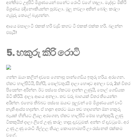
අන්තිමට උඳුපිටි මිශ්‍රණයෙන් ඝනේට රොටි වගේ හදලා.. මැද්දට මීකිරි
මිශ්‍රණය මදිනොකියන්න පුරවලා.. මුලු නවලා අතින් බෝල කරලා
ගැඹුරු තෙලේ බැදගන්න.
ආයෙ මසාලා ටී එකක් හරි වැඩි කහට ටී එකක් එක්ක හරි.. බලන්න
එපැයි!
5. හකුරු කිරි රොටි
ගන්න ඔයා කලින් දවසෙ ගෙනාපු පාන්ගෙඩිය ඉතුරු හරිය. අරගෙන..
ඒකට හාල්පිටියි, සීනියි, පොල්වතුරයි දාලා හොඳට අනලා වරු 2ක් විතර
පිපෙන්න අරින්න. ඊට පස්සෙ ඒකටම දාන්න ලුණුයි, පොල් ගෙඩියක
මිටි කිරියි. දාලා, ආයෙ අනලා.. තව වරු බාගයක් විතර තියෙන්න
අරින්න. එහෙම තිබ්බට පස්සෙ ඔයාට පුලුවන් මේ මිශ්‍රණයෙන් වාටි
නැති ආප්ප හදන්න. ඒ හදන අතරට ඔයා තව හදාගන්න ඕන හකුරු
බෑයක් හිනියට ලියල අරගෙන, ඒකට හාල්පිටි මේස හැන්දකුයි, ලුණු
ටිකකුයිත් දාලා ලිපේ උණු කරල හදපු දැවටුමක්. අන්න ඒ දැවටුමේ.. අර
උණු උණු රොටි ගිල්ලල තියල කොහොමහරි ලා රස්නෙත් එක්කම
වගේ..