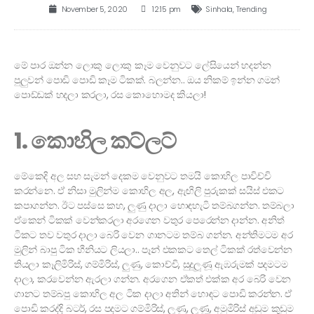
November 5, 2020
12:15 pm
Sinhala
,
Trending
මේ පාර ඔන්න ලොකු ලොකු කෑම වෙනුවට ලේසියෙන් හදන්න
පුලුවන් පොඩි පොඩි කෑම ටිකක්. බලන්න.. ඔය නිකම් ඉන්න ගමන්
පොඩ්ඩක් හදලා කරලා, රස කොහොමද කියලා!
1. කොහිල කට්ලට්
මේකෙදි අල සහ සැමන් දෙකම වෙනුවට තමයි කොහිල පාවිච්චි
කරන්නෙ. ඒ නිසා මුලින්ම කොහිල අල, ඇඟිලි පුරුකක් සයිස් එකට
කපාගන්න. ඊට පස්සෙ කහ, ලුණු දාලා හොඳහැටි තම්බගන්න. තම්බලා
ඒකෙන් ටිකක් වෙන්කරලා අරගෙන වතුර පෙරෙන්න දාන්න. අනිත්
ටිකට තව වතුර දාලා බෙරි වෙන ගානටම තම්බ ගන්න. අන්තිමටම අර
මුලින් බාපු ටික හීනියට ලියලා.. පෑන් එකකට තෙල් ටිකක් රත්වෙන්න
තියලා කෑලිමිරිස්, ගම්මිරිස්, ලුණු, කොච්චි, සුදුලූණූ ඇඹරුමක් පදමටම
දාලා, කරවෙන්න ඇරලා ගන්න. අරගෙන ඒකත් එක්ක අර බෙරි වෙන
ගානට තම්බපු කොහිල අල ටික දාලා අතින් හොඳට පොඩි කරන්න. ඒ
පොඩි කරද්දි බටර්, රස පදමට ගම්මිරිස්, ලුණු, ලූණූ, අමුමිරිස් අඩුම කුඩුම