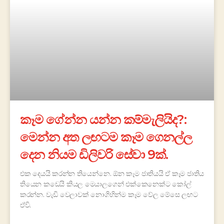
කෑම ගේන්න යන්න කම්මැලියිද?:
මෙන්න අත ලඟටම කෑම ගෙනල්ල
දෙන නියම ඩිලිවරි සේවා 9ක්.
එක දෙයයි කරන්න තියෙන්නෙ. ඕන කෑම ජාතියයි ඒ කෑම ජාතිය
තියෙන කඩෙයි කියල මෙයාලගෙන් එක්කෙනෙක්ට කෝල්
කරන්න. වැඩි වෙලාවක් නොගිහින්ම කෑම වේල මේසෙ ලඟට
ඒවි.