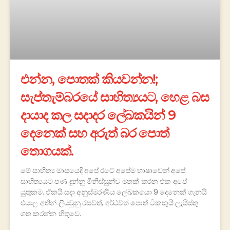
එන්න, පොතක් කියවන්න!;
සැප්තැම්බරයේ සාහිත්‍යයට, හෙළ බස
දායාද කල සදාදර ලේඛකයින් 9
දෙනෙක් සහ අරුත් බර පොත්
තොගයක්.
මේ සාහිත්‍ය මාසයෙදි අපේ රටේ අපේම භාෂාවෙන් අපේ
සාහිත්‍යයට පණ දුන්නු මිනිස්සුන්ව මතක් කරන එක අපේ
යුතුකම. ඒකයි සදා අනුස්මරණීය ලේඛකයො 9 දෙනෙක් ගැනයි
එයාල අතින් ලියවුනු රසවත්, අර්ථවත් පොත් ටිකකුයි ලැයිස්තු
ගත කරන්න හිතුවෙ.