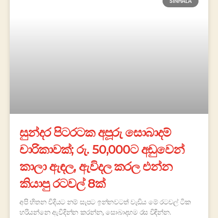
SINHALA
සුන්දර පිටරටක අපූරු සොබාදම්
චාරිකාවක්; රු. 50,000ට අඩුවෙන්
කාලා ඇඳල, ඇවිදල කරල එන්න
කියාපු රටවල් 8ක්
අපි හිතන විදියට නම් සැපට ඉන්නවටත් වැඩිය මේ රටවල් ටික
හරියන්නෙ ඇවිදින්න කරන්න, සොබාදහම රස විඳින්න.