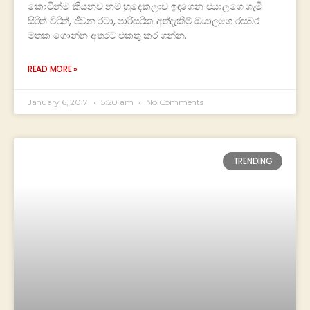
කොටින්ම කියනව නම් හුදෙකලාව ඉඳගෙන එයාලගෙ ගැමි
සිරිත් විරිත්, ජීවන රටා, පාරිසරික අත්දැකීම් ඔයාලගෙ රසබර
මතක ගොන්න අතරට එකතු කර ගන්න.
READ MORE »
January 6, 2017
5:20 am
No Comments
TRENDING