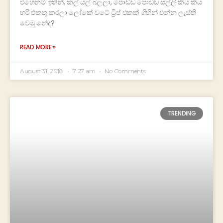
එහෙනම් ඉතින්, කල් යල් බලලා, පොඩ්ඩ පොඩ්ඩ සල්ලි කීය කීය
හරි එකතු කරලා ලෝකේ වටේ ට්‍රිප් එකක් ගිහින් එන්න ලෑස්ති
වෙමු නේද?
READ MORE »
August 31, 2018
7:27 am
No Comments
TRENDING