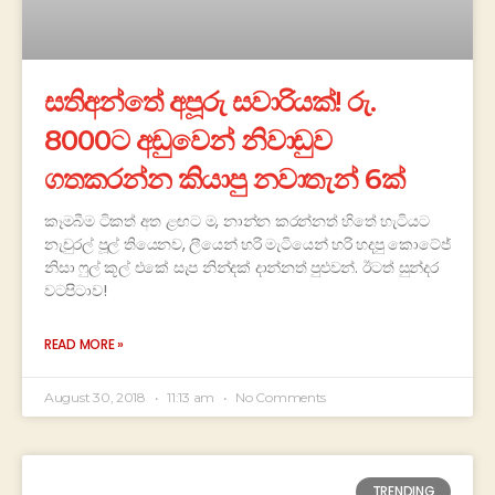
සතිඅන්තේ අපූරු සවාරියක්! රු.
8000ට අඩුවෙන් නිවාඩුව
ගතකරන්න කියාපු නවාතැන් 6ක්
කෑමබීම ටිකත් අත ළඟට ම, නාන්න කරන්නත් හිතේ හැටියට
නැචුරල් පූල් තියෙනව, ලීයෙන් හරි මැටියෙන් හරි හදපු කොටේජ්
නිසා ෆුල් කූල් එකේ සැප නින්දක් දාන්නත් පුළුවන්. ඊටත් සුන්දර
වටපිටාව!
READ MORE »
August 30, 2018
11:13 am
No Comments
TRENDING