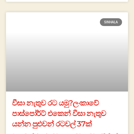
SINHALA
වීසා නැතුව රට යමු?ලංකාවේ
පාස්පෝර්ට් එකෙන් වීසා නැතුව
යන්න පුළුවන් රටවල් 37ක්