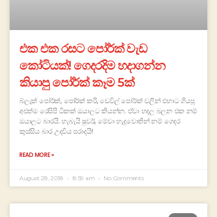
එක එක රසට පෝර්ක් වැඩ
කෝටියක්! ගෙදරදිම හදාගන්න
කියාපු පෝර්ක් කෑම 5ක්
බ්ලැක් පෝර්ක්, පෝර්ක් කරි, ඩෙවිල් පෝර්ක් වලින් එහාට ගියපු
අළුත්ම රෙසිපි ටිකක් ඔයාලට කියන්න. ඒවා හදල බලන එක නම්
ඔයාලට බාරයි. හැබැයි ෂුවර්, මේවා හැදුවොතින් නම් ගෙදර
කුස්සිය බාර උදවිය පරාදයි!
READ MORE »
August 28, 2018
8:59 am
No Comments