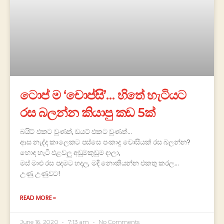
ටොප් ම ‘චොප්සි’… හිතේ හැටියට
රස බලන්න කියාපු කඩ 5ක්
බයිට් එකට වුණත්, ඩයට් එකට වුණත්…
ආස නැද්ද කාලෙකට පස්සෙ පංකාදු චොසියක් රස බලන්න?
හොඳ හැටි එළවලු අඩුමකුඩුම දාලා,
මස් මාළු රස පදමට හදල, මදි නොකියන්න එකතු කරල…
උණු උණුවට!
READ MORE »
June 16, 2020
7:13 am
No Comments