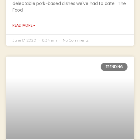
delectable pork-based dishes we've had to date. The
Food
READ MORE »
June 17, 2020
8:34 am
No Comments
TRENDING