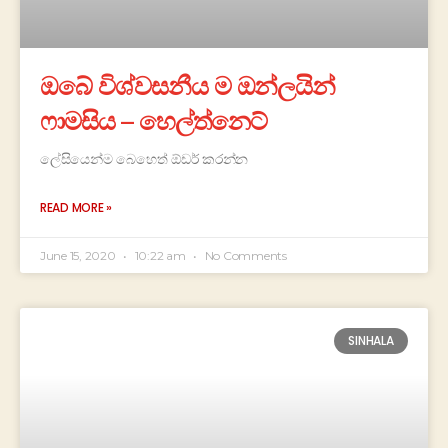
ඔබේ විශ්වසනීය ම ඔන්ලයින්
ෆාමසිය – හෙල්ත්නෙට්
ලේසියෙන්ම බෙහෙත් ඕඩර් කරන්න
READ MORE »
June 15, 2020
10:22 am
No Comments
SINHALA