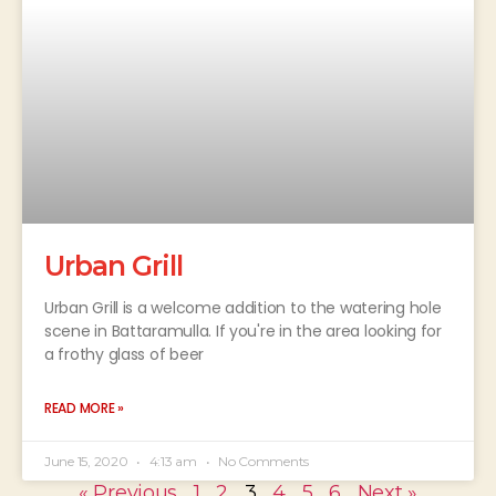
Urban Grill
Urban Grill is a welcome addition to the watering hole
scene in Battaramulla. If you're in the area looking for
a frothy glass of beer
READ MORE »
June 15, 2020
4:13 am
No Comments
« Previous
1
2
3
4
5
6
Next »