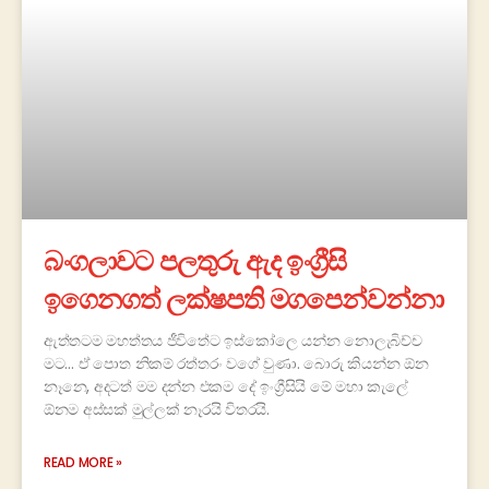
බංගලාවට පලතුරු ඇද ඉංග්‍රීසි
ඉගෙනගත් ලක්ෂපති මගපෙන්වන්නා
ඇත්තටම මහත්තය ජීවිතේට ඉස්කෝලෙ යන්න නොලැබිච්ච
මට… ඒ පොත නිකම් රත්තරං වගේ වුණා. බොරු කියන්න ඕන
නෑනෙ, අදටත් මම දන්න එකම දේ ඉංග්‍රීසියි මේ මහා කැලේ
ඕනම අස්සක් මුල්ලක් නෑරයි විතරයි.
READ MORE »