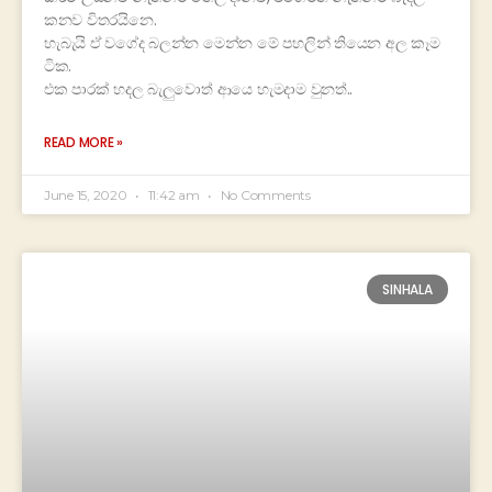
කනව විතරයිනෙ.
හැබැයි ඒ වගේද බලන්න මෙන්න මේ පහලින් තියෙන අල කෑම
ටික.
එක පාරක් හදල බැලුවොත් ආයෙ හැමදාම වුනත්..
READ MORE »
June 15, 2020
11:42 am
No Comments
SINHALA