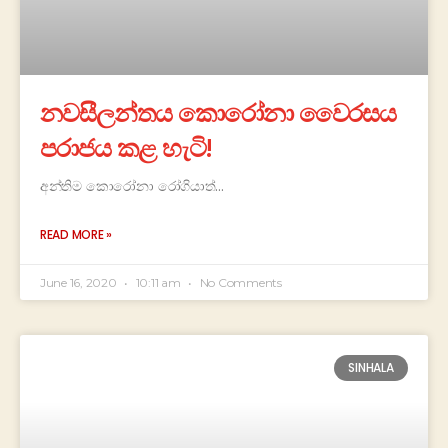
නවසීලන්තය කොරෝනා වෛරසය
පරාජය කළ හැටි!
අන්තිම කොරෝනා රෝගියාත්…
READ MORE »
June 16, 2020
10:11 am
No Comments
SINHALA