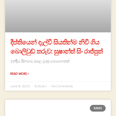
දීප්තියෙන් දැල්වී සියතින්ම නිවී ගිය
බොලිවුඩ් තරුව: සුෂාන්ත් සිං රාජ්පුත්
ඉන්දීය සිනමාව සසල වුණු මොහොතක්
READ MORE »
June 15, 2020
8:25 am
No Comments
KAMU