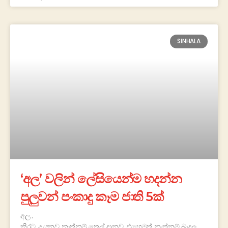
SINHALA
‘අල’ වලින් ලේසියෙන්ම හදන්න
පුලුවන් පංකාදු කෑම ජාති 5ක්
අල..
කිරට උයනව නැත්නම් තෙල් දානව, එහෙමත් නැත්නම් බැදල