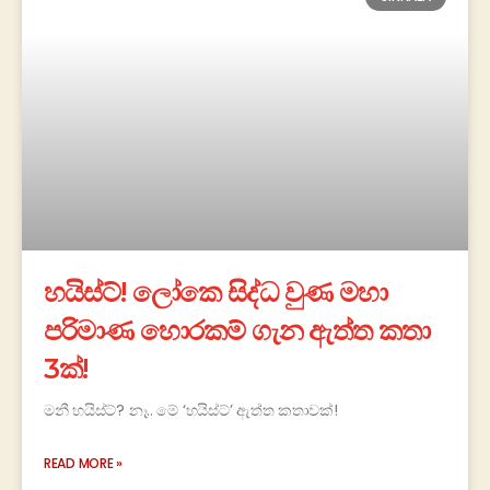
හයිස්ට්! ලෝකෙ සිද්ධ වුණ මහා
පරිමාණ හොරකම් ගැන ඇත්ත කතා
3ක්!
මනී හයිස්ට්? නෑ.. මේ ‘හයිස්ට්’ ඇත්ත කතාවක්!
READ MORE »