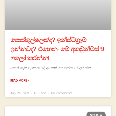
පොත්ගුල්ලෙක්ද? ඉන්ස්ටග්‍රෑම්
ඉන්නවද? එහෙනං මේ අකවුන්ට්ස් 9
ෆලෝ කරන්න!
පොත් ගැන දැනෙන දේ අනෙක් අය එක්ක බෙදාගන්න..
READ MORE »
July 24, 2021
12:12 pm
No Comments
SINHALA