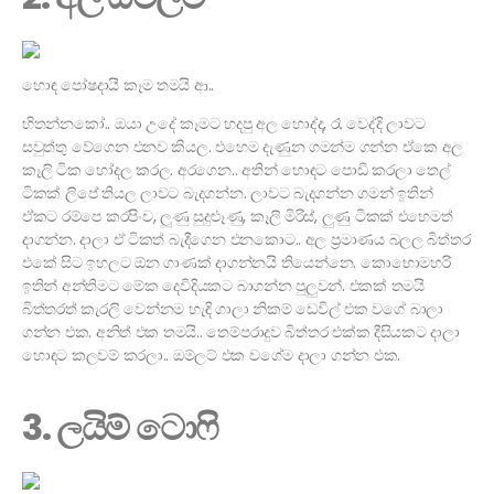
හොඳ පෝෂදායී කෑම තමයි ආ..
හිතන්නකෝ.. ඔයා උදේ කෑමට හදපු අල හොද්ද, රෑ වෙද්දි ලාවට
සවුත්තු වේගෙන එනව කියල. එහෙම දැණුන ගමන්ම ගන්න ඒකෙ අල
කෑලි ටික හෝදල කරල. අරගෙන.. අතින් හොඳට පොඩි කරලා තෙල්
ටිකක් ලිපේ තියල ලාවට බැදගන්න. ලාවට බැදගන්න ගමන් ඉතින්
ඒකට රම්පෙ කරපිංච, ලූණු සුදුළූණු, කෑලි මිරිස්, ලුණු ටිකක් එහෙමත්
දාගන්න. දාලා ඒ ටිකත් බැදීගෙන එනකොට.. අල ප්‍රමාණය බලල බිත්තර
එකේ සිට ඉහලට ඕන ගාණක් දාගන්නයි තියෙන්නෙ. කොහොමහරි
ඉතින් අන්තිමට මේක දෙවිදියකට බාගන්න පුලුවන්. එකක් තමයි
බිත්තරත් කැරලි වෙන්නම හැඳි ගාලා නිකම් ඩෙවිල් එක වගේ බාලා
ගන්න එක. අනිත් එක තමයි.. තෙම්පරාදුව බිත්තර එක්ක දීසියකට දාලා
හොඳට කලවම් කරලා.. ඔම්ලට් එක වගේම දාලා ගන්න එක.
3. ලයිම් ටොෆි