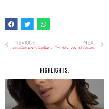
PREVIOUS
NEXT
කොරෝනා කාලේ.. මානසික සෞඛ්‍යය යහපත්ව තියාගන්නෙ කොහොමද?
“”My Neighbour Is Infected With COVID-19. What Should I Do?””
HIGHLIGHTS
.