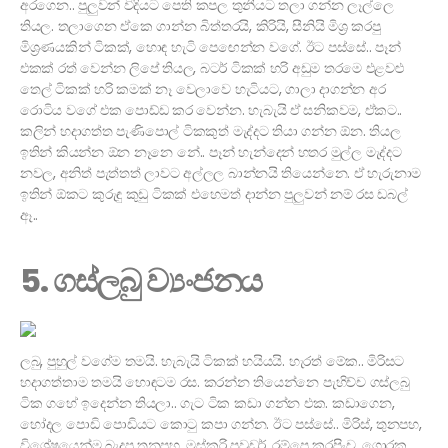
අරගෙන.. පුලුවන් විදියට පෙති කපල තුනීයට තලා ගන්න ලෑල්ලෙ
තියල. තලාගෙන ඒකෙ ගාන්න බිත්තරයි, කිරියි, සීනියි මිශ්‍ර කරපු
මිශ්‍රණයකින් ටිකක්, හොඳ හැටි පෙඟෙන්න වගේ. ඊට පස්සේ.. පෑන්
එකක් රත් වෙන්න ලිපේ තියල, බටර් ටිකක් හරි අඩුම තරමෙ එළවළු
තෙල් ටිකක් හරි කමක් නෑ වෙලාවෙ හැටියට, ගාලා දාගන්න අර
රොටිය වගේ එක පොඩ්ඩ කර වෙන්න. හැබැයි ඒ සනිකවම, ඒකට..
කලින් හදාගත්ත පැණිපොල් ටිකකුත් මැද්දට තියා ගන්න ඕන. තියල
ඉතින් කියන්න ඕන නෑනෙ නේ.. පෑන් හැන්දෙන් හතර මුල්ල මැද්දට
නවල, අනිත් පැත්තත් ලාවට අල්ලල බාන්නයි තියෙන්නෙ. ඒ හැරුනාම
ඉතින් ඕකට කුරුඳු කුඩු ටිකක් එහෙමත් දාන්න පුලුවන් නම් රස ඩබල්
ඈ..
5. ගස්ලබු ව්‍යංජනය
ලබු, පුහුල් වගේම තමයි. හැබැයි ටිකක් හයියයි. හැරත් මේක.. මිරිසට
හදාගත්තාම තමයි හොඳටම රස. කරන්න තියෙන්නෙ පැහිච්ච ගස්ලබු
ටික ගහේ ඉදෙන්න තියලා.. ගැට ටික කඩා ගන්න එක. කඩාගෙන,
හෝදල පොඩි පොඩියට කොටු කපා ගන්න. ඊට පස්සේ.. මිරිස්, තුනපහ,
විශේෂයෙන්ම බැදපු තුනපහ, මස්කරි පවුඩර්, රම්පෙ කරපිංච, ගොරක