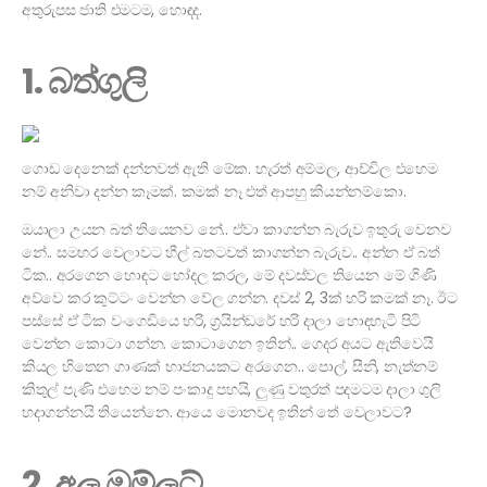
අතුරුපස ජාති එමටම, හොඳද.
1. බත්ගුලි
ගොඩ දෙනෙක් දන්නවත් ඇති මේක. හැරත් අම්මල, ආච්චිල එහෙම
නම් අනිවා දන්න කෑමක්. කමක් නෑ එත් ආපහු කියන්නම්කො.
ඔයාලා උයන බත් තියෙනව නේ.. ඒවා කාගන්න බැරුව ඉතුරු වෙනව
නේ.. සමහර වෙලාවට හීල් බතටවත් කාගන්න බැරුව.. අන්න ඒ බත්
ටික.. අරගෙන හොඳට හෝදල කරල, මේ දවස්වල තියෙන මේ ගිණි
අව්වෙ කර කුට්ටං වෙන්න වේල ගන්න. දවස් 2, 3ක් හරි කමක් නෑ. ඊට
පස්සේ ඒ ටික වංගෙඩියෙ හරි, ග්‍රයින්ඩරේ හරි දාලා හොඳහැටි පිටි
වෙන්න කොටා ගන්න. කොටාගෙන ඉතින්.. ගෙදර අයට ඇතිවෙයි
කියල හිතෙන ගාණක් භාජනයකට අරගෙන.. පොල්, සීනි, නැත්නම්
කිතුල් පැණි එහෙම නම් පංකාදු පහයි, ලුණු වතුරත් පදමටම දාලා ගුලි
හදාගන්නයි තියෙන්නෙ. ආයෙ මොනවද ඉතින් තේ වෙලාවට?
2. අල ඔම්ලට්