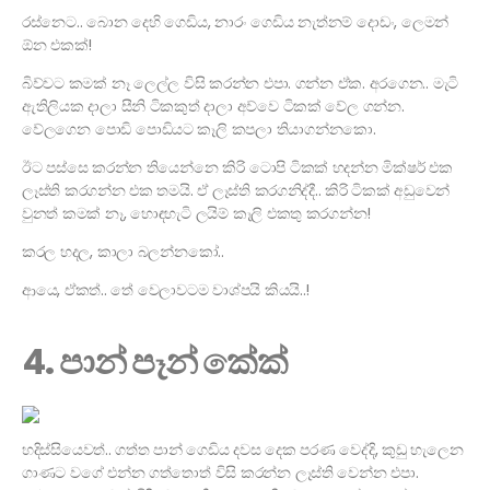
රස්නෙට.. බොන දෙහි ගෙඩිය, නාරං ගෙඩිය නැත්නම් දොඩං, ලෙමන්
ඕන එකක්!
බිව්වට කමක් නෑ ලෙල්ල විසි කරන්න එපා. ගන්න ඒක. අරගෙන.. මැටි
ඇතිලියක දාලා සීනි ටිකකුත් දාලා අව්වෙ ටිකක් වේල ගන්න.
වේලගෙන පොඩි පොඩියට කෑලි කපලා තියාගන්නකො.
ඊට පස්සෙ කරන්න තියෙන්නෙ කිරි ටොපි ටිකක් හදන්න මික්ෂර් එක
ලෑස්ති කරගන්න එක තමයි. ඒ ලෑස්ති කරගනිද්දී.. කිරි ටිකක් අඩුවෙන්
වුනත් කමක් නෑ, හොඳහැටි ලයිම් කෑලි එකතු කරගන්න!
කරල හදල, කාලා බලන්නකෝ..
ආයෙ, ඒකත්.. තේ වෙලාවටම වාශ්පයි කියයි..!
4. පාන් පෑන් කේක්
හදිස්සියෙවත්.. ගත්ත පාන් ගෙඩිය දවස දෙක පරණ වෙද්දි, කුඩු හැලෙන
ගාණට වගේ එන්න ගත්තොත් විසි කරන්න ලෑස්ති වෙන්න එපා.