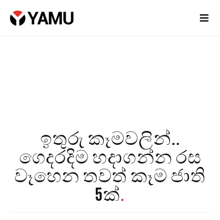
ඉතුරු කෑමවලින්..
ගෙදරදිම හදාගන්න රස
වෑහෙන තවත් කෑම ජාති
5ක්
.