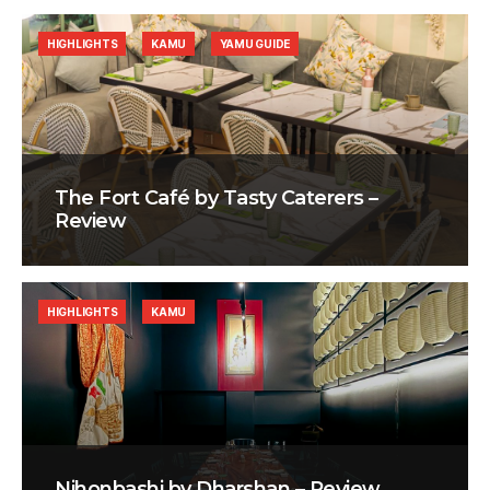
HIGHLIGHTS
KAMU
YAMU GUIDE
The Fort Café by Tasty Caterers –
Review
HIGHLIGHTS
KAMU
Nihonbashi by Dharshan – Review