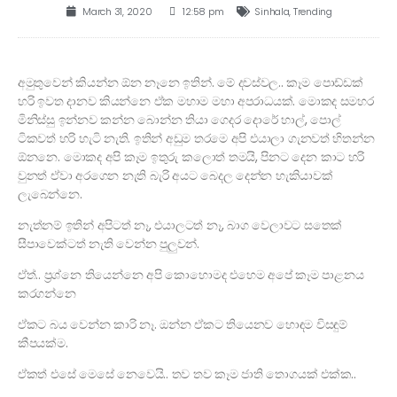
March 31, 2020
12:58 pm
Sinhala
,
Trending
අමුතුවෙන් කියන්න ඕන නෑනෙ ඉතින්. මේ දවස්වල.. කෑම පොඩ්ඩක්
හරි ඉවත දානව කියන්නෙ ඒක මහාම මහා අපරාධයක්. මොකද සමහර
මිනිස්සු ඉන්නව කන්න බොන්න තියා ගෙදර දොරේ හාල්, පොල්
ටිකවත් හරි හැටි නැති. ඉතින් අඩුම තරමෙ අපි එයාලා ගැනවත් හිතන්න
ඕනනෙ. මොකද අපි කෑම ඉතුරු කලොත් තමයි, පිනට දෙන කාට හරි
වුනත් ඒවා අරගෙන නැති බැරි අයට බෙදල දෙන්න හැකියාවක්
ලැබෙන්නෙ.
නැත්නම් ඉතින් අපිටත් නෑ, එයාලටත් නෑ, බාග වෙලාවට සතෙක්
සීපාවෙක්ටත් නැති වෙන්න පුලුවන්.
ඒත්.. ප්‍රශ්නෙ තියෙන්නෙ අපි කොහොමද එහෙම අපේ කෑම පාළනය
කරගන්නෙ
ඒකට බය වෙන්න කාරි නෑ. ඔන්න ඒකට තියෙනව හොඳම විසඳුම්
කීපයක්ම.
ඒකත් එසේ මෙසේ නෙවෙයි.. තව තව කෑම ජාති තොගයක් එක්ක..