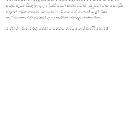
අඩුම කුඩුම සියල්ල දාලා දියකිරෙන් තම්බ ගන්න පුලුවන් නම් හොඳයි.
නැතත් අඩුම තරෙම වතුරෙන් හරි. කෙසේ වෙතත් කෑලි ටික
තැම්බීගෙන එද්දී මිටිකිරි දාලා තරමක් හින්දල ගන්න ඕන.
මේකත්.. ආයෙ රතු බතකට එහෙම නම්.. ටොප් තමයි හොඳද!